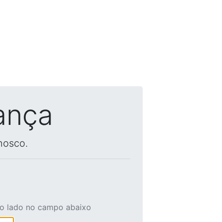
ança
nosco.
ao lado no campo abaixo