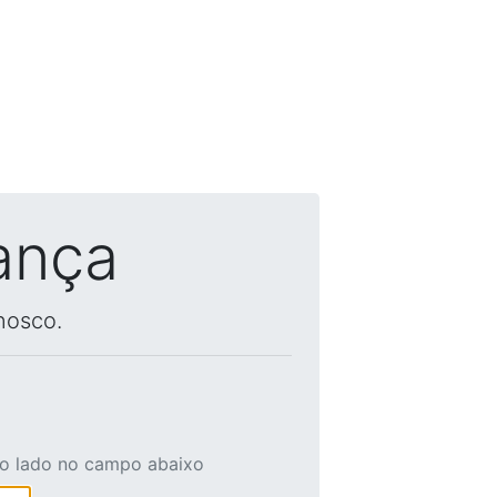
ança
nosco.
ao lado no campo abaixo